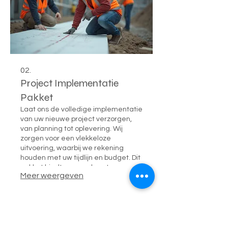
02.
Project Implementatie
Pakket
Laat ons de volledige implementatie
van uw nieuwe project verzorgen,
van planning tot oplevering. Wij
zorgen voor een vlekkeloze
uitvoering, waarbij we rekening
houden met uw tijdlijn en budget. Dit
pakket biedt gemoedsrust en
Meer weergeven
garandeert een succesvolle
afronding van uw initiatief.