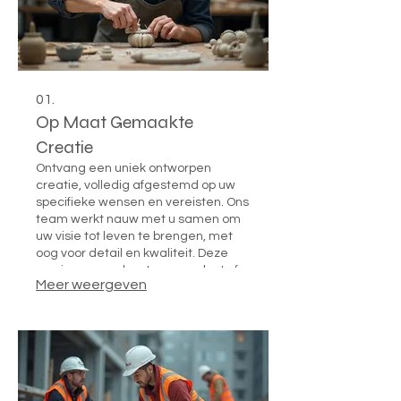
01.
Op Maat Gemaakte
Creatie
Ontvang een uniek ontworpen
creatie, volledig afgestemd op uw
specifieke wensen en vereisten. Ons
team werkt nauw met u samen om
uw visie tot leven te brengen, met
oog voor detail en kwaliteit. Deze
service garandeert een product of
Meer weergeven
dienst die perfect aansluit bij uw
behoeften en doelen.