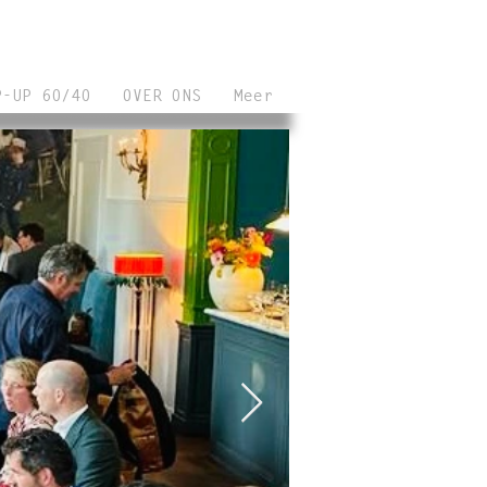
P-UP 60/40
OVER ONS
Meer