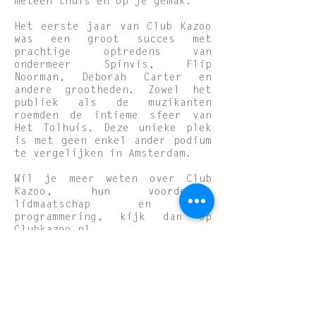
meteen thuis en op je gemak.
Het eerste jaar van Club Kazoo
was een groot succes met
prachtige optredens van
ondermeer Spinvis, Flip
Noorman, Deborah Carter en
andere grootheden. Zowel het
publiek als de muzikanten
roemden de intieme sfeer van
Het Tolhuis. Deze unieke plek
is met geen enkel ander podium
te vergelijken in Amsterdam.
Wil je meer weten over Club
Kazoo, hun voordelige
lidmaatschap en de
programmering, kijk dan op
Clubkazoo.nl
.
CONTACT ONS