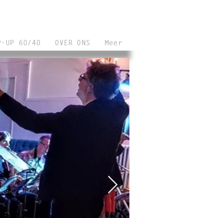
P-UP 60/40
OVER ONS
Meer