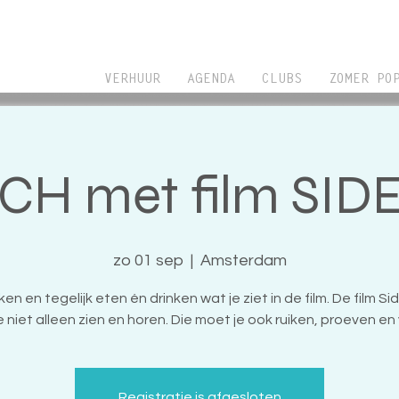
VERHUUR
AGENDA
CLUBS
ZOMER PO
H met film SI
zo 01 sep
  |  
Amsterdam
ijken en tegelijk eten én drinken wat je ziet in de film. De film S
 niet alleen zien en horen. Die moet je ook ruiken, proeven en
Registratie is afgesloten