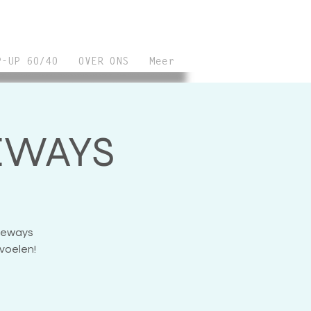
P-UP 60/40
OVER ONS
Meer
DEWAYS
ideways
 voelen!