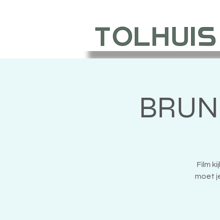
BRUNC
Film k
moet je