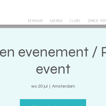
VERHUUR
AGENDA
CLUBS
ZOMER PO
ten evenement / P
event
wo 20 jul
  |  
Amsterdam